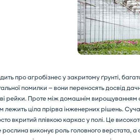
ить про агробізнес у закритому ґрунті, багат
альної помилки — вони переносять досвід дач
і рейки. Проте між домашнім вирощуванням огі
м лежить ціла прірва інженерних рішень. Суч
осто вкритий плівкою каркас у полі. Це високо
е рослина виконує роль головного верстата, а