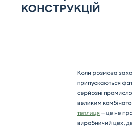
КОНСТРУКЦІЙ
Коли розмова заход
припускаються фат
серйозні промислов
великим комбінато
теплиця
— це не пр
виробничий цех, д