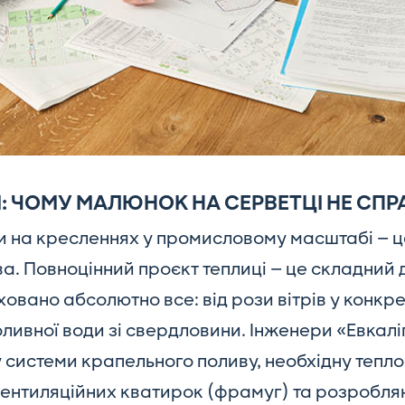
 ЧОМУ МАЛЮНОК НА СЕРВЕТЦІ НЕ СП
 на кресленнях у промисловому масштабі — 
а. Повноцінний проєкт теплиці — це складний 
ховано абсолютно все: від рози вітрів у конкре
оливної води зі свердловини. Інженери «Евкалі
 системи крапельного поливу, необхідну тепло
ь вентиляційних кватирок (фрамуг) та розробл