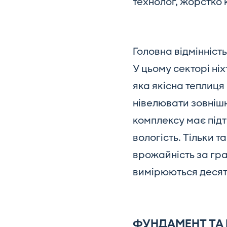
технолог, жорстко 
Головна відмінніст
У цьому секторі ні
яка якісна теплиц
нівелювати зовнішн
комплексу має підт
вологість. Тільки 
врожайність за граф
вимірюються десят
ФУНДАМЕНТ ТА 