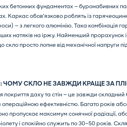
ких бетонних фундаментах — буронабивних па
х. Каркас обов’язково роблять із гарячеоцинк
роси) — з легкого алюмінію. Така комбінація га
ших натяків на іржу. Найменший прорахунок і
що скло просто лопне від механічної напруги п
: ЧОМУ СКЛО НЕ ЗАВЖДИ КРАЩЕ ЗА ПЛ
я покриття даху та стін — це завжди складний
а операційною ефективністю. Багато років аб
но пропускає максимум сонячної радіації, аб
олету і спокійно служить по 30–50 років. Скля