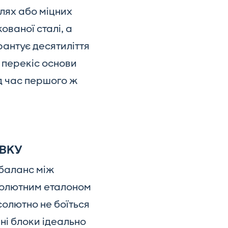
лях або міцних
ованої сталі, а
рантує десятиліття
 перекіс основи
ід час першого ж
ІВКУ
 баланс між
солютним еталоном
солютно не боїться
ні блоки ідеально