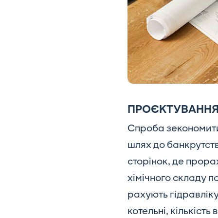
ПРОЄКТУВАННЯ:
Спроба зекономити
шлях до банкрутств
сторінок, де прора
хімічного складу п
рахують гідравліку
котельні, кількіст