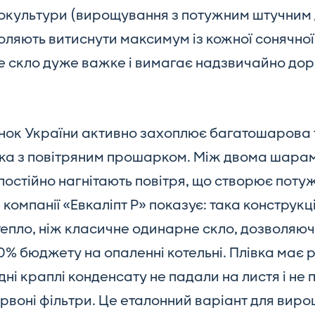
тлокультури (вирощування з потужним штучним 
оляють витиснути максимум із кожної сонячної
те скло дуже важке і вимагає надзвичайно до
нок України активно захоплює багатошарова 
вка з повітряним прошарком. Між двома шарами
 постійно нагнітають повітря, що створює пот
компанії «Евкаліпт Р» показує: така конструк
тепло, ніж класичне одинарне скло, дозволяю
% бюджету на опаленні котельні. Плівка має 
ні краплі конденсату не падали на листя і не
рвоні фільтри. Це еталонний варіант для виро