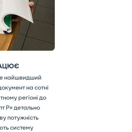
РАЦЮЄ
це найшвидший
документ на сотні
тному регіоні до
пт Р» детально
ву потужність
яють систему