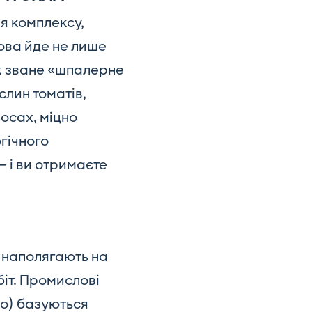
я комплексу,
ова йде не лише
ак зване «шпалерне
слин томатів,
росах, міцно
гічного
— і ви отримаєте
и наполягають на
іт. Промислові
lo) базуються