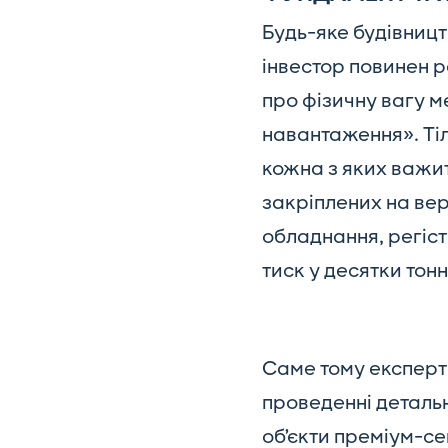
Будь-яке будівницт
інвестор повинен 
про фізичну вагу м
навантаження». Тіл
кожна з яких важит
закріплених на ве
обладнання, регіст
тиск у десятки тонн
Саме тому експерти
проведенні деталь
об’єкти преміум-се