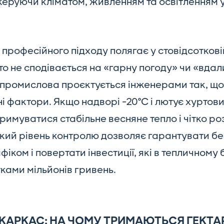
керуючи кліматом, живленням та освітленням у
ь професійного підходу полягає у стовідсотков
хто не сподівається на «гарну погоду» чи «вдал
я промислова проєктується інженерами так, що
і фактори. Якщо надворі -20°C і лютує хуртов
римуватися стабільне весняне тепло і чітко р
такий рівень контролю дозволяє гарантувати б
іком і повертати інвестиції, які в тепличному 
ками мільйонів гривень.
КАРКАС: НА ЧОМУ ТРИМАЮТЬСЯ ГЕКТА