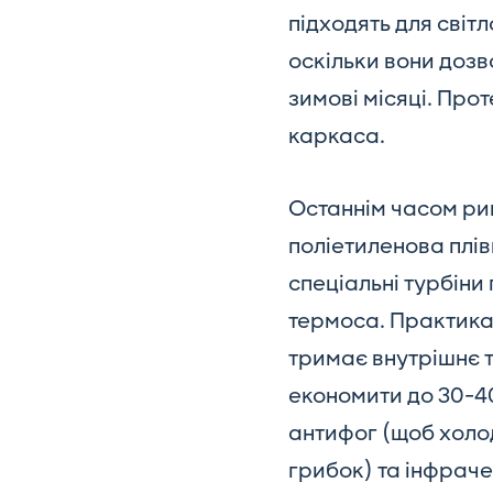
підходять для сві
оскільки вони дозв
зимові місяці. Про
каркаса.
Останнім часом ри
поліетиленова плі
спеціальні турбіни
термоса. Практика 
тримає внутрішнє 
економити до 30-40
антифог (щоб холод
грибок) та інфраче