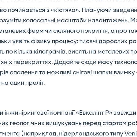
во починається з «кістяка». Плануючи зведенн
розуміти колосальні масштаби навантажень. М
еталевих ферм чи скляного покриття, а про т
ьки уявіть фізику процесу: тисячі дорослих ро
ь по кілька кілограмів, висять на металевих т
рхніх перекриттях. Додайте сюди масу техноло
рів опалення та можливі снігові шапки взимку 
 на один проліт.
 інжинірингової компанії «Евкаліпт Р» завжд
них геологічних вишукувань перед стартом роб
гмента (наприклад, нідерландського типу Ven