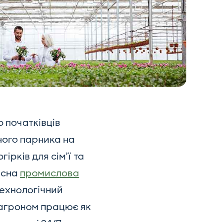
о початківців
ного парника на
рків для сім’ї та
асна
промислова
технологічний
 агроном працює як