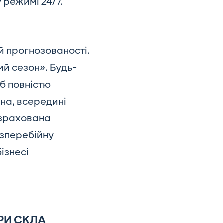
 режимі 24/7.
ій прогнозованості.
ий сезон». Будь-
б повністю
ина, всередині
озрахована
езперебійну
бізнесі
РИ СКЛА