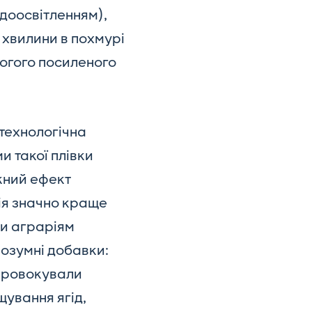
доосвітленням),
 хвилини в похмурі
рогого посиленого
технологічна
 такої плівки
ужний ефект
ція значно краще
чи аграріям
розумні добавки:
 провокували
щування ягід,