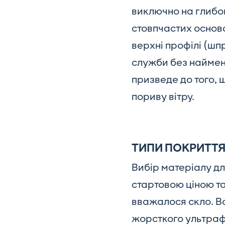
виключно на глибо
стовпчастих основа
верхні профілі (шп
служби без наймен
призведе до того, 
пориву вітру.
ТИПИ ПОКРИТТЯ
Вибір матеріалу дл
стартовою ціною т
вважалося скло. Во
жорсткого ультрафі